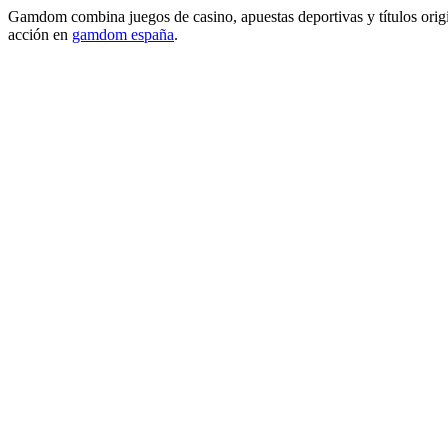
Gamdom combina juegos de casino, apuestas deportivas y títulos origin
acción en
gamdom españa
.