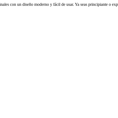
ales con un diseño moderno y fácil de usar. Ya seas principiante o exp