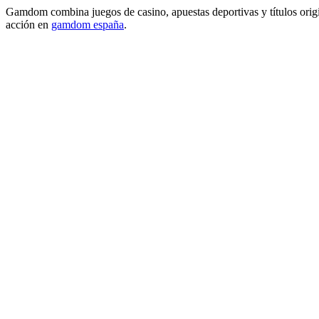
Gamdom combina juegos de casino, apuestas deportivas y títulos origin
acción en
gamdom españa
.