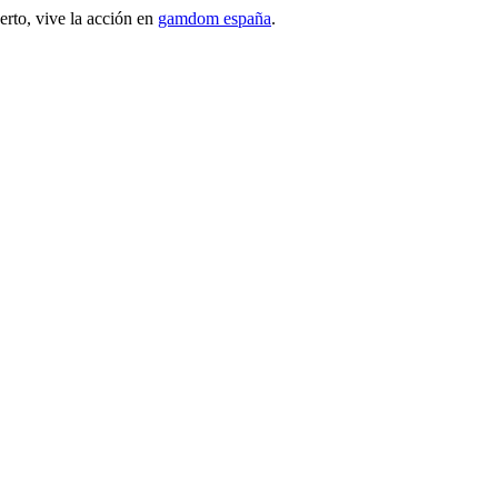
erto, vive la acción en
gamdom españa
.