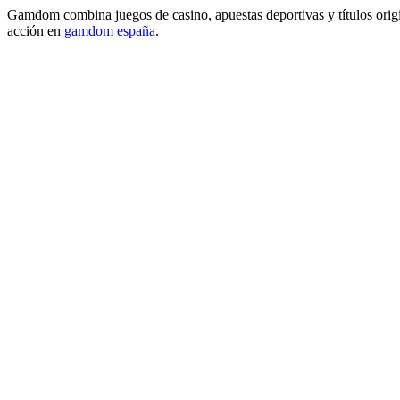
Gamdom combina juegos de casino, apuestas deportivas y títulos origin
acción en
gamdom españa
.