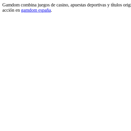
Gamdom combina juegos de casino, apuestas deportivas y títulos origin
acción en
gamdom españa
.