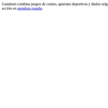
Gamdom combina juegos de casino, apuestas deportivas y títulos origin
acción en
gamdom españa
.