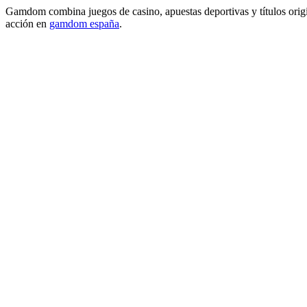
Gamdom combina juegos de casino, apuestas deportivas y títulos origin
acción en
gamdom españa
.