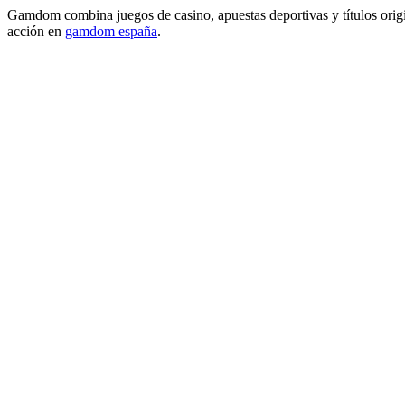
Gamdom combina juegos de casino, apuestas deportivas y títulos origin
acción en
gamdom españa
.