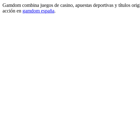
Gamdom combina juegos de casino, apuestas deportivas y títulos origin
acción en
gamdom españa
.