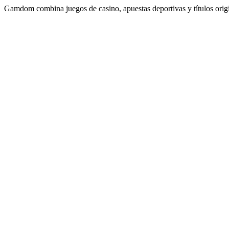
Gamdom combina juegos de casino, apuestas deportivas y títulos origin