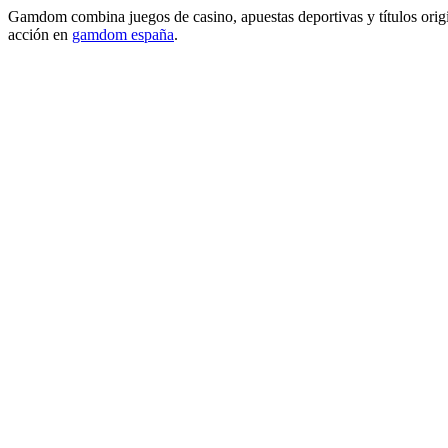
Gamdom combina juegos de casino, apuestas deportivas y títulos origin
acción en
gamdom españa
.