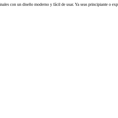
ales con un diseño moderno y fácil de usar. Ya seas principiante o exp